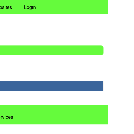
bsites
Login
ervices