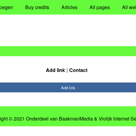
oegen
Buy credits
Articles
All pages
All we
Add link
Contact
Add link
ight © 2021 Onderdeel van
BaakmanMedia
&
Vrolijk Internet S